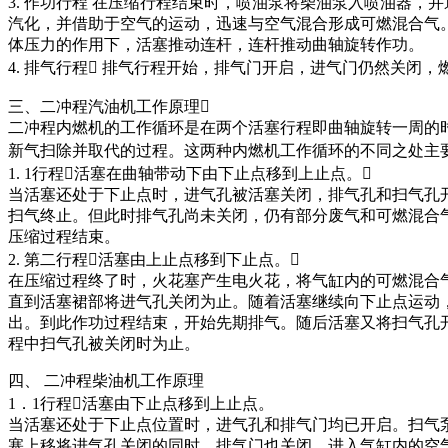
3. 作功行程 在压缩行程结束时，喷油泵将柴油泵入喷油器
汽化，并借助于空气的运动，迅速与空气混合形成可燃混合气
体压力的作用下，活塞推动连杆，连杆推动曲轴旋转作功。
4. 排气行程 排气行程开始，排气门开启，进气门仍然关闭
三、二冲程汽油机工作原理
二冲程内燃机的工作循环是在两个活塞行程即曲轴旋转一周的
新气扫除并取代的过程。这两种内燃机工作循环的不同之处主
1. 1行程活塞在曲轴带动下由下止点移到上止点。
当活塞还处于下止点时，进气孔被活塞关闭，排气孔和扫气孔
扫气终止。但此时排气孔尚未关闭，仍有部分废气和可燃混合
压缩过程结束。
2. 第二行程活塞由上止点移到下止点。
在压缩过程终了时，火花塞产生电火花，将气缸内的可燃混合
直到活塞裙部将进气孔关闭为止。随着活塞继续向下止点运动
出。到此作功过程结束，开始先期排气。随后活塞又将扫气孔
程中扫气孔被关闭时为止。
四、 二冲程柴油机工作原理
1．1行程活塞由下止点移到上止点。
当活塞还处于下止点位置时，进气孔和排气门均已开启。扫气泵将
塞上移将进气孔关闭的同时，排气门也关闭，进入气缸内的空