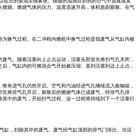
所以喷出的柴油呈细雾状。细微的油滴在炽热的空气中迅速蒸发
火燃烧。燃烧气体的压力、温度迅速升高，体积急剧膨胀。在气
称为换气过程。在二冲程内燃机中换气过程是指废气从气缸内被
的废气。随着活塞向上止点运动，活塞头部首先将扫气孔关闭，
之后，气缸内的可燃混合气开始被压缩。直到活塞到达上止点，
，惟有进气孔仍然开启。空气和汽油经进气孔继续流入曲轴箱，
部先将排气孔开启，膨胀后的燃烧气体已成废气，经排气孔排
除其中的废气，开始扫气过程。这一过程将持续到下一个活塞行
送入气缸，扫除其中的废气。废气经气缸顶部的排气门排出。当活