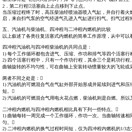
2．第二行程活塞由上止点移到下止点。
当压缩过程终了时，高压柴油经喷油器喷入气缸，并自行着火燃
启，来自扫气泵的空气经进气孔进入气缸进行扫气。扫气过程
五、汽油机与柴油机、四冲程与二冲程内燃机的比较
以上叙述了各类往复活塞式内燃机的简单工作原理，从中可以
四冲程汽油机与四冲程柴油机的共同点是：
1) 每个工作循环都包含进气、压缩、作功和排气等四个活塞行
2) 四个活塞行程中，只有一个作功行程，其余三个是耗功行
曲轴旋转的不均匀性，可在曲轴上安装转动惯量较大的飞轮或
两者不同之处是：
1) 汽油机的可燃混合气在气缸外部开始形成并延续到进气和
短。
2) 汽油机的可燃混合气用电火花点燃，柴油机则是自燃。所
二冲程内燃机与四冲程内燃机相比具有下列一些特点。
1) 曲轴每转一周完成一个工作循环，作功一次。当曲轴转速
匀。
2) 二冲程内燃机的换气过程时间短，仅为四冲程内燃机的1