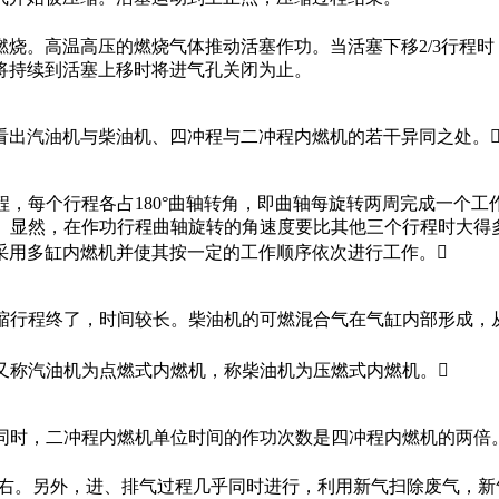
烧。高温高压的燃烧气体推动活塞作功。当活塞下移2/3行程
将持续到活塞上移时将进气孔关闭为止。
看出汽油机与柴油机、四冲程与二冲程内燃机的若干异同之处。
程，每个行程各占180°曲轴转角，即曲轴每旋转两周完成一个工
程。显然，在作功行程曲轴旋转的角速度要比其他三个行程时大
采用多缸内燃机并使其按一定的工作顺序依次进行工作。
压缩行程终了，时间较长。柴油机的可燃混合气在气缸内部形成
以又称汽油机为点燃式内燃机，称柴油机为压燃式内燃机。
相同时，二冲程内燃机单位时间的作功次数是四冲程内燃机的两
/3左右。另外，进、排气过程几乎同时进行，利用新气扫除废气