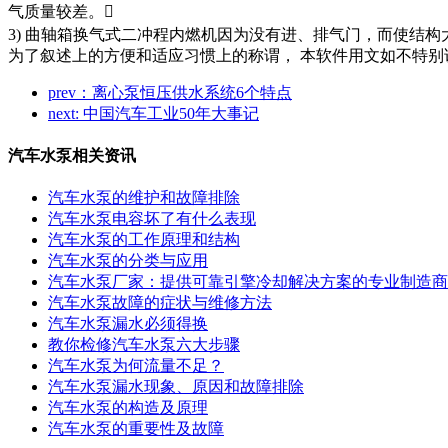
气质量较差。
3) 曲轴箱换气式二冲程内燃机因为没有进、排气门，而使结构
为了叙述上的方便和适应习惯上的称谓， 本软件用文如不特
prev：离心泵恒压供水系统6个特点
next: 中国汽车工业50年大事记
汽车水泵相关资讯
汽车水泵的维护和故障排除
汽车水泵电容坏了有什么表现
汽车水泵的工作原理和结构
汽车水泵的分类与应用
汽车水泵厂家：提供可靠引擎冷却解决方案的专业制造商
汽车水泵故障的症状与维修方法
汽车水泵漏水必须得换
教你检修汽车水泵六大步骤
汽车水泵为何流量不足？
汽车水泵漏水现象、原因和故障排除
汽车水泵的构造及原理
汽车水泵的重要性及故障