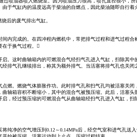
，并通过喷油器喷入燃烧室。因为喷油压力很高，喷孔直径很小，
。由于气缸内的温度远高于柴油的自燃点，因此柴油随即自行着
，燃烧后的废气排出气缸。
时间内完成的。在四冲程内燃机中，常把排气过程和进气过程合
要在于换气过程。
开启。这时曲轴箱内的可燃混合气经扫气孔进入气缸，扫除其中
气经排气孔继续排出，称其为额外排气。当活塞将排气孔也关闭
气点燃。燃烧气体膨胀作功。此时排气孔和扫气孔均被活塞关闭
，曲轴箱容积不断缩小，其中的混合气被预压缩。此后，活塞头
开启，经过预压缩的可燃混合气从曲轴箱经扫气孔进入气缸，扫
纯净的空气增压到0.12～0.14MPa后，经空气室和进气孔
气开始被压缩。活塞运动到上止点，压缩过程结束。